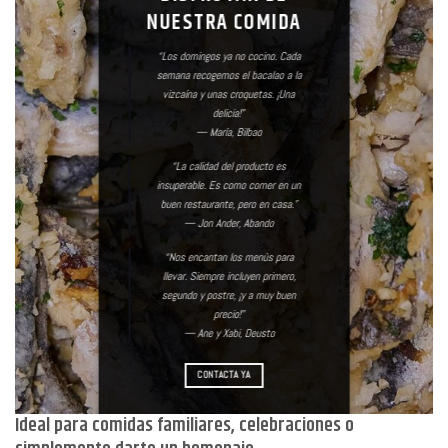
NUESTRA COMIDA
“Los domingos ya no cocino. Cada
semana recogemos el bacalao a la
vizcaína y unas croquetas. ¡Una
delicia!”
—
María, Bilbao
“La calidad del producto es
insuperable. Es como comer en un
buen restaurante, pero en casa.”
—
Jon Ander, Abando
“Nos encantan los menús para
llevar. Siempre incluyen primero,
segundo y postre, ¡y a muy buen
precio!”
—
Ane y Xabi, Deusto
CONTACTA YA
Ideal para comidas familiares, celebraciones o