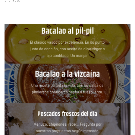
Bacalao al pil-pil
El clásico vasco por excelencia. En su punto
justo de cocción, con aceite de oliva virgen y
ajo confitado. Un manjar.
Bacalao a la vizcaína
Una receta de toda la vida, con su salsa de
pimientos choriceros hecha a fuego lento.
Pescados frescos del día
Merluza, chipirones, rape… Pregunta por
nuestras propuestas según mercado.