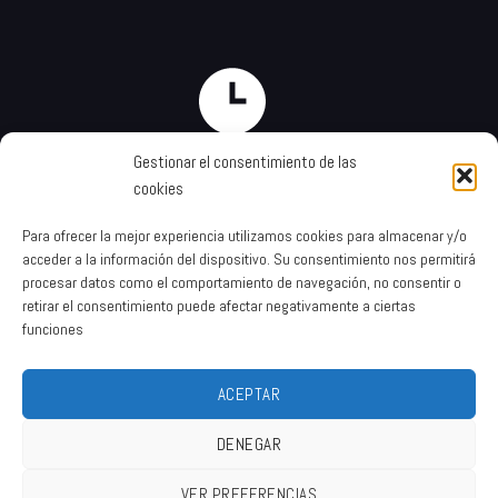
Gestionar el consentimiento de las
De Lunes a Viernes: 10:30–17:00
cookies
Sábado 10:30–15:00
Domingo 11:00–15:00
Para ofrecer la mejor experiencia utilizamos cookies para almacenar y/o
acceder a la información del dispositivo. Su consentimiento nos permitirá
procesar datos como el comportamiento de navegación, no consentir o
retirar el consentimiento puede afectar negativamente a ciertas
funciones
ACEPTAR
DENEGAR
La casa del bacalao
© 2026 | Diseñada por
Iparprint
,
diseño de páginas
VER PREFERENCIAS