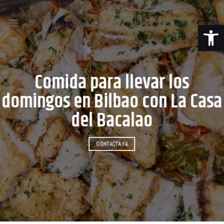
Saltar
al
Abrir b
contenido
Comida para llevar los
domingos en Bilbao con La Casa
del Bacalao
CONTACTA YA