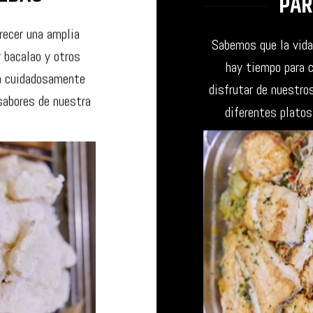
PAR
recer una amplia
Sabemos que la vida
r bacalao y otros
hay tiempo para c
tá cuidadosamente
disfrutar de nuestro
sabores de nuestra
diferentes platos