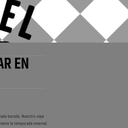
AR EN
ada bocado. Nuestro viaje
ante la temporada invernal.