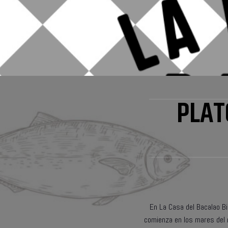
PLAT
En La Casa del Bacalao B
comienza en los mares del 