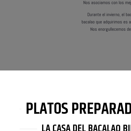
Nos asociamos con los mej
Durante el invierno, el b
bacalao que adquirimos es al
Nos enorgullecemos de 
PLATOS PREPARAD
LA CASA DEL BACALAO B